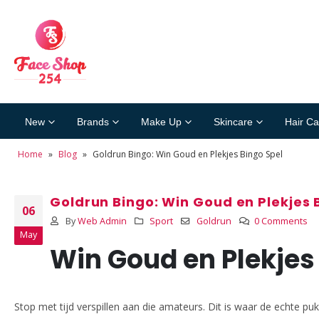
New
Brands
Make Up
Skincare
Hair Ca
Home
»
Blog
»
Goldrun Bingo: Win Goud en Plekjes Bingo Spel
Goldrun Bingo: Win Goud en Plekjes 
06
By
Web Admin
Sport
Goldrun
0 Comments
May
Win Goud en Plekjes
Stop met tijd verspillen aan die amateurs. Dit is waar de echte pu