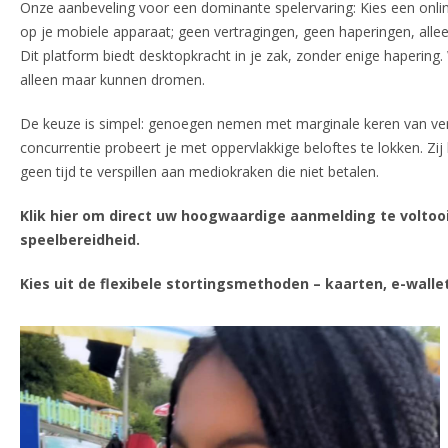
Onze aanbeveling voor een dominante spelervaring: Kies een onlin
op je mobiele apparaat; geen vertragingen, geen haperingen, alleen 
Dit platform biedt desktopkracht in je zak, zonder enige hapering
alleen maar kunnen dromen.
De keuze is simpel: genoegen nemen met marginale keren van verl
concurrentie probeert je met oppervlakkige beloftes te lokken. Zij 
geen tijd te verspillen aan mediokraken die niet betalen.
Klik hier om direct uw hoogwaardige aanmelding te voltoo
speelbereidheid.
Kies uit de flexibele stortingsmethoden – kaarten, e-wallet