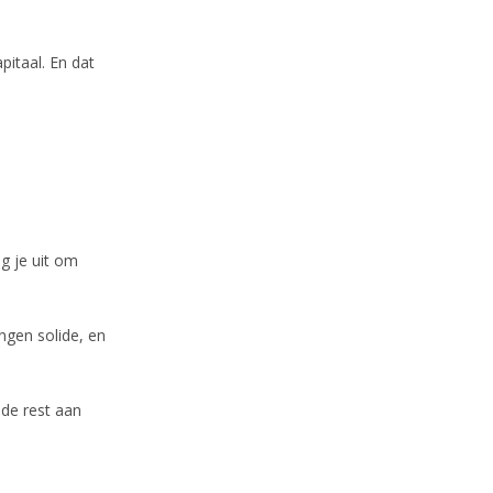
pitaal. En dat
ag je uit om
ingen solide, en
 de rest aan