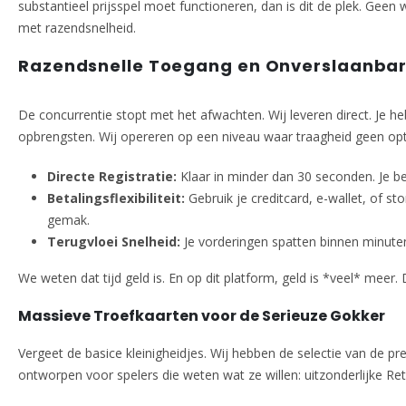
substantieel prijsspel moet functioneren, dan is dit de plek. Geen w
met razendsnelheid.
Razendsnelle Toegang en Onverslaanbar
De concurrentie stopt met het afwachten. Wij leveren direct. Je h
opbrengsten. Wij opereren op een niveau waar traagheid geen opti
Directe Registratie:
Klaar in minder dan 30 seconden. Je ben
Betalingsflexibiliteit:
Gebruik je creditcard, e-wallet, of s
gemak.
Terugvloei Snelheid:
Je vorderingen spatten binnen minuten 
We weten dat tijd geld is. En op dit platform, geld is *veel* meer
Massieve Troefkaarten voor de Serieuze Gokker
Vergeet de basice kleinigheidjes. Wij hebben de selectie van de p
ontworpen voor spelers die weten wat ze willen: uitzonderlijke R