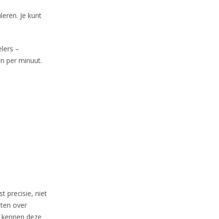
leren. Je kunt
lers –
n per minuut.
 precisie, niet
aten over
, kennen deze