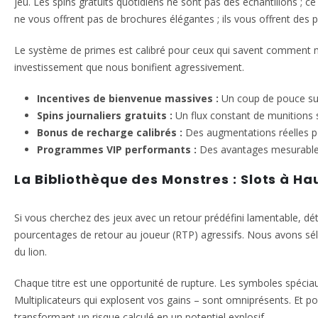
jeu. Les spins gratuits quotidiens ne sont pas des échantillons ; c
ne vous offrent pas de brochures élégantes ; ils vous offrent de
Le système de primes est calibré pour ceux qui savent comment m
investissement que nous bonifient agressivement.
Incentives de bienvenue massives :
Un coup de pouce sub
Spins journaliers gratuits :
Un flux constant de munitions s
Bonus de recharge calibrés :
Des augmentations réelles p
Programmes VIP performants :
Des avantages mesurables
La Bibliothèque des Monstres : Slots à Ha
Si vous cherchez des jeux avec un retour prédéfini lamentable, dé
pourcentages de retour au joueur (RTP) agressifs. Nous avons sé
du lion.
Chaque titre est une opportunité de rupture. Les symboles spéciaux
Multiplicateurs qui explosent vos gains – sont omniprésents. Et pou
transformant un risque calculé en un potentiel explosif.