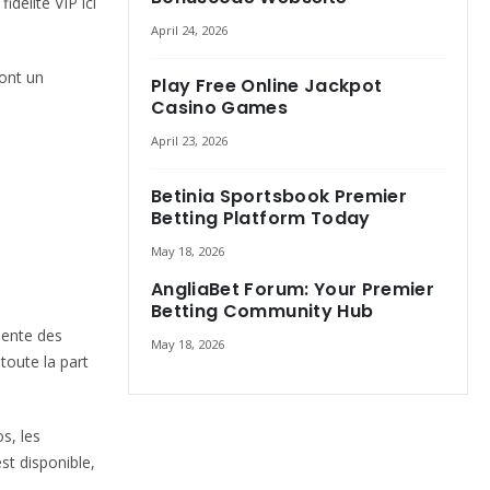
délité VIP ici
April 24, 2026
ont un
Play Free Online Jackpot
Casino Games
April 23, 2026
Betinia Sportsbook Premier
Betting Platform Today
May 18, 2026
AngliaBet Forum: Your Premier
Betting Community Hub
sente des
May 18, 2026
toute la part
s, les
st disponible,