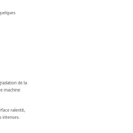
 quelques
gradation de la
une machine
face ralentit,
 intenses.