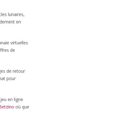
les lunaires,
pidement en
naie virtuelles
ffres de
es de retour
chat pour
jeu en ligne
Betzino
où que