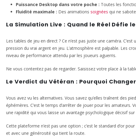
Puissance Desktop dans votre poche :
Toutes les fonctio
Fluidité maximale :
Des animations
soignées
qui ne saboten
La Simulation Live : Quand le Réel Défie le
Les tables de jeu en direct ? Ce n’est pas juste une caméra. C’est
pression du vrai argent en jeu. L’atmosphère est palpable. Les crou
niveau de performance attendu par les joueurs aguerris.
Ne vous contentez pas de regarder. Saisissez votre place à la table o
Le Verdict du Vétéran : Pourquoi Change
Vous avez vu les alternatives. Vous savez qu’elles traînent des pi
éphémères. C’est le temps d’arrêter de jouer pour les amateurs. Vo
une rapidité qui vous laisse un avantage psychologique décisif sur
Cette plateforme n’est pas une option ; c’est le standard d’or pour 
et avec une générosité qui tient la route.