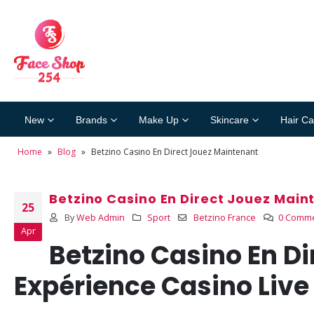
New
Brands
Make Up
Skincare
Hair Ca
Home
»
Blog
»
Betzino Casino En Direct Jouez Maintenant
Betzino Casino En Direct Jouez Main
25
By
Web Admin
Sport
Betzino France
0 Comm
Apr
Betzino Casino En D
Expérience Casino Live