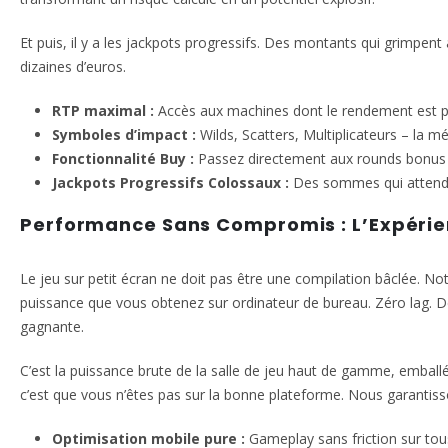
Et puis, il y a les jackpots progressifs. Des montants qui grimpent
dizaines d’euros.
RTP maximal :
Accès aux machines dont le rendement est p
Symboles d’impact :
Wilds, Scatters, Multiplicateurs – la m
Fonctionnalité Buy :
Passez directement aux rounds bonus à
Jackpots Progressifs Colossaux :
Des sommes qui attende
Performance Sans Compromis : L’Expérie
Le jeu sur petit écran ne doit pas être une compilation bâclée. N
puissance que vous obtenez sur ordinateur de bureau. Zéro lag. De
gagnante.
C’est la puissance brute de la salle de jeu haut de gamme, emballé
c’est que vous n’êtes pas sur la bonne plateforme. Nous garantis
Optimisation mobile pure :
Gameplay sans friction sur tous