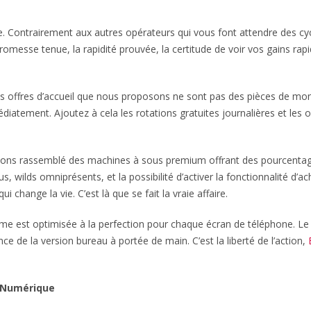
e. Contrairement aux autres opérateurs qui vous font attendre des cyc
romesse tenue, la rapidité prouvée, la certitude de voir vos gains ra
Les offres d’accueil que nous proposons ne sont pas des pièces de mon
iatement. Ajoutez à cela les rotations gratuites journalières et les o
avons rassemblé des machines à sous premium offrant des pourcentag
, wilds omniprésents, et la possibilité d’activer la fonctionnalité d’a
change la vie. C’est là que se fait la vraie affaire.
me est optimisée à la perfection pour chaque écran de téléphone. Le 
nce de la version bureau à portée de main. C’est la liberté de l’action,
e Numérique