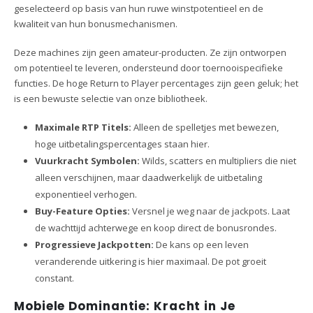
geselecteerd op basis van hun ruwe winstpotentieel en de
kwaliteit van hun bonusmechanismen.
Deze machines zijn geen amateur-producten. Ze zijn ontworpen
om potentieel te leveren, ondersteund door toernooispecifieke
functies. De hoge Return to Player percentages zijn geen geluk; het
is een bewuste selectie van onze bibliotheek.
Maximale RTP Titels:
Alleen de spelletjes met bewezen,
hoge uitbetalingspercentages staan hier.
Vuurkracht Symbolen:
Wilds, scatters en multipliers die niet
alleen verschijnen, maar daadwerkelijk de uitbetaling
exponentieel verhogen.
Buy-Feature Opties:
Versnel je weg naar de jackpots. Laat
de wachttijd achterwege en koop direct de bonusrondes.
Progressieve Jackpotten:
De kans op een leven
veranderende uitkering is hier maximaal. De pot groeit
constant.
Mobiele Dominantie: Kracht in Je