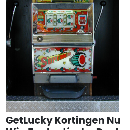
GetLucky Kortingen Nu