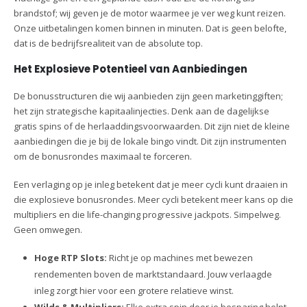
brandstof; wij geven je de motor waarmee je ver weg kunt reizen.
Onze uitbetalingen komen binnen in minuten. Dat is geen belofte,
dat is de bedrijfsrealiteit van de absolute top.
Het Explosieve Potentieel van Aanbiedingen
De bonusstructuren die wij aanbieden zijn geen marketinggiften;
het zijn strategische kapitaalinjecties. Denk aan de dagelijkse
gratis spins of de herlaaddingsvoorwaarden. Dit zijn niet de kleine
aanbiedingen die je bij de lokale bingo vindt. Dit zijn instrumenten
om de bonusrondes maximaal te forceren.
Een verlaging op je inleg betekent dat je meer cycli kunt draaien in
die explosieve bonusrondes. Meer cycli betekent meer kans op die
multipliers en die life-changing progressive jackpots. Simpelweg.
Geen omwegen.
Hoge RTP Slots:
Richt je op machines met bewezen
rendementen boven de marktstandaard. Jouw verlaagde
inleg zorgt hier voor een grotere relatieve winst.