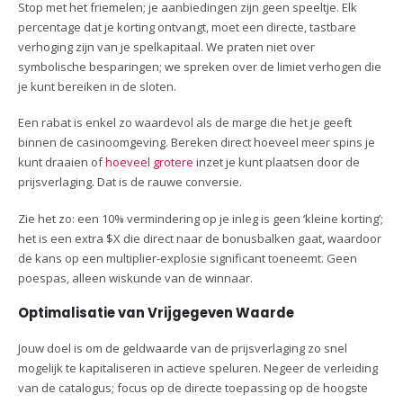
Stop met het friemelen; je aanbiedingen zijn geen speeltje. Elk
percentage dat je korting ontvangt, moet een directe, tastbare
verhoging zijn van je spelkapitaal. We praten niet over
symbolische besparingen; we spreken over de limiet verhogen die
je kunt bereiken in de sloten.
Een rabat is enkel zo waardevol als de marge die het je geeft
binnen de casinoomgeving. Bereken direct hoeveel meer spins je
kunt draaien of
hoeveel grotere
inzet je kunt plaatsen door de
prijsverlaging. Dat is de rauwe conversie.
Zie het zo: een 10% vermindering op je inleg is geen ‘kleine korting’;
het is een extra $X die direct naar de bonusbalken gaat, waardoor
de kans op een multiplier-explosie significant toeneemt. Geen
poespas, alleen wiskunde van de winnaar.
Optimalisatie van Vrijgegeven Waarde
Jouw doel is om de geldwaarde van de prijsverlaging zo snel
mogelijk te kapitaliseren in actieve speluren. Negeer de verleiding
van de catalogus; focus op de directe toepassing op de hoogste