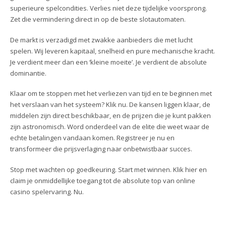
superieure spelcondities. Verlies niet deze tijdelijke voorsprong.
Zet die vermindering direct in op de beste slotautomaten.
De markt is verzadigd met zwakke aanbieders die met lucht
spelen. Wij leveren kapitaal, snelheid en pure mechanische kracht.
Je verdient meer dan een ‘kleine moeite’. Je verdient de absolute
dominantie.
Klaar om te stoppen met het verliezen van tijd en te beginnen met
het verslaan van het systeem? Klik nu. De kansen liggen klaar, de
middelen zijn direct beschikbaar, en de prijzen die je kunt pakken
zijn astronomisch. Word onderdeel van de elite die weet waar de
echte betalingen vandaan komen. Registreer je nu en
transformeer die prijsverlaging naar onbetwistbaar succes.
Stop met wachten op goedkeuring. Start met winnen. Klik hier en
claim je onmiddellijke toegang tot de absolute top van online
casino spelervaring. Nu.