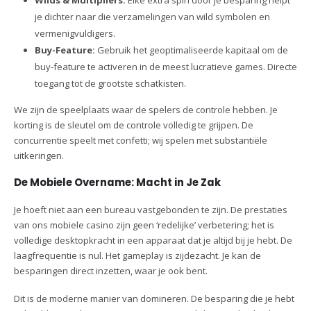
Wilds & Multipliers:
Elke extra spin door je besparing helpt
je dichter naar die verzamelingen van wild symbolen en
vermenigvuldigers.
Buy-Feature:
Gebruik het geoptimaliseerde kapitaal om de
buy-feature te activeren in de meest lucratieve games. Directe
toegang tot de grootste schatkisten.
We zijn de speelplaats waar de spelers de controle hebben. Je
korting is de sleutel om de controle volledig te grijpen. De
concurrentie speelt met confetti; wij spelen met substantiële
uitkeringen.
De Mobiele Overname: Macht in Je Zak
Je hoeft niet aan een bureau vastgebonden te zijn. De prestaties
van ons mobiele casino zijn geen ‘redelijke’ verbetering; het is
volledige desktopkracht in een apparaat dat je altijd bij je hebt. De
laagfrequentie is nul. Het gameplay is zijdezacht. Je kan de
besparingen direct inzetten, waar je ook bent.
Dit is de moderne manier van domineren. De besparing die je hebt