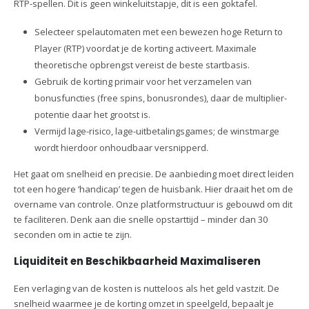
RTP-spellen. Dit is geen winkeluitstapje, dit is een goktafel.
Selecteer spelautomaten met een bewezen hoge Return to
Player (RTP) voordat je de korting activeert. Maximale
theoretische opbrengst vereist de beste startbasis.
Gebruik de korting primair voor het verzamelen van
bonusfuncties (free spins, bonusrondes), daar de multiplier-
potentie daar het grootst is.
Vermijd lage-risico, lage-uitbetalingsgames; de winstmarge
wordt hierdoor onhoudbaar versnipperd.
Het gaat om snelheid en precisie. De aanbieding moet direct leiden
tot een hogere ‘handicap’ tegen de huisbank. Hier draait het om de
overname van controle. Onze platformstructuur is gebouwd om dit
te faciliteren. Denk aan die snelle opstarttijd – minder dan 30
seconden om in actie te zijn.
Liquiditeit en Beschikbaarheid Maximaliseren
Een verlaging van de kosten is nutteloos als het geld vastzit. De
snelheid waarmee je de korting omzet in speelgeld, bepaalt je