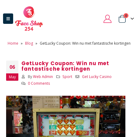
0
Home
»
Blog
»
GetLucky Coupon: Win nu met fantastische kortingen
GetLucky Coupon: Win nu met
06
fantastische kortingen
By
Web Admin
Sport
Get Lucky Casino
May
0 Comments