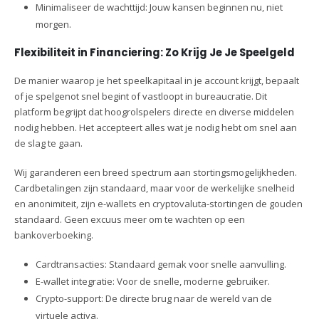
Minimaliseer de wachttijd: Jouw kansen beginnen nu, niet
morgen.
Flexibiliteit in Financiering: Zo Krijg Je Je Speelgeld
De manier waarop je het speelkapitaal in je account krijgt, bepaalt
of je spelgenot snel begint of vastloopt in bureaucratie. Dit
platform begrijpt dat hoogrolspelers directe en diverse middelen
nodig hebben. Het accepteert alles wat je nodig hebt om snel aan
de slag te gaan.
Wij garanderen een breed spectrum aan stortingsmogelijkheden.
Cardbetalingen zijn standaard, maar voor de werkelijke snelheid
en anonimiteit, zijn e-wallets en cryptovaluta-stortingen de gouden
standaard. Geen excuus meer om te wachten op een
bankoverboeking.
Cardtransacties: Standaard gemak voor snelle aanvulling.
E-wallet integratie: Voor de snelle, moderne gebruiker.
Crypto-support: De directe brug naar de wereld van de
virtuele activa.