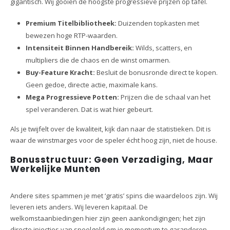
gigantisch. Wij gooien de hoogste progressieve prijzen op tafel.
Premium Titelbibliotheek:
Duizenden topkasten met
bewezen hoge RTP-waarden.
Intensiteit Binnen Handbereik:
Wilds, scatters, en
multipliers die de chaos en de winst omarmen.
Buy-Feature Kracht:
Besluit de bonusronde direct te kopen.
Geen gedoe, directe actie, maximale kans.
Mega Progressieve Potten:
Prijzen die de schaal van het
spel veranderen. Dat is wat hier gebeurt.
Als je twijfelt over de kwaliteit, kijk dan naar de statistieken. Dit is
waar de winstmarges voor de speler écht hoog zijn, niet de house.
Bonusstructuur: Geen Verzadiging, Maar
Werkelijke Munten
Andere sites spammen je met ‘gratis’ spins die waardeloos zijn. Wij
leveren iets anders. Wij leveren kapitaal. De
welkomstaanbiedingen hier zijn geen aankondigingen; het zijn
directe injecties van speelgeld om je momentum te garanderen.