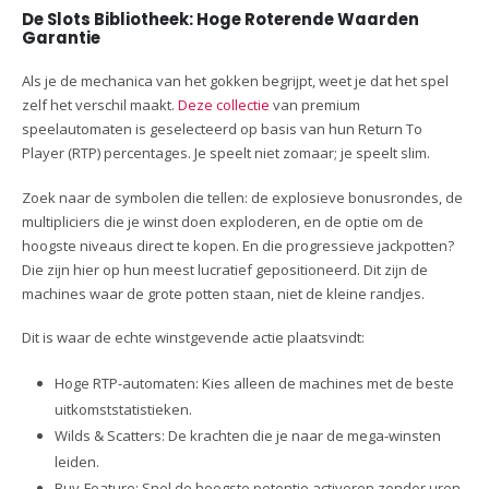
De Slots Bibliotheek: Hoge Roterende Waarden
Garantie
Als je de mechanica van het gokken begrijpt, weet je dat het spel
zelf het verschil maakt.
Deze collectie
van premium
speelautomaten is geselecteerd op basis van hun Return To
Player (RTP) percentages. Je speelt niet zomaar; je speelt slim.
Zoek naar de symbolen die tellen: de explosieve bonusrondes, de
multipliciers die je winst doen exploderen, en de optie om de
hoogste niveaus direct te kopen. En die progressieve jackpotten?
Die zijn hier op hun meest lucratief gepositioneerd. Dit zijn de
machines waar de grote potten staan, niet de kleine randjes.
Dit is waar de echte winstgevende actie plaatsvindt:
Hoge RTP-automaten: Kies alleen de machines met de beste
uitkomststatistieken.
Wilds & Scatters: De krachten die je naar de mega-winsten
leiden.
Buy-Feature: Snel de hoogste potentie activeren zonder uren