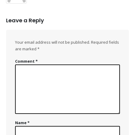
Leave a Reply
Your email address will not be published.
Required fields
Domain Registration
Webhost
Cost of website design
are marked
*
Comment
*
Name
*