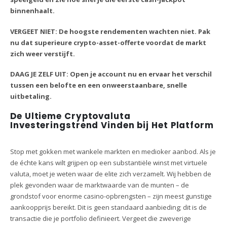
binnenhaalt.
VERGEET NIET: De hoogste rendementen wachten niet. Pak
nu dat superieure crypto-asset-offerte voordat de markt
zich weer verstijft.
DAAG JE ZELF UIT: Open je account nu en ervaar het verschil
tussen een belofte en een onweerstaanbare, snelle
uitbetaling.
De Ultieme Cryptovaluta
Investeringstrend Vinden bij Het Platform
Stop met gokken met wankele markten en medioker aanbod. Als je
de échte kans wilt grijpen op een substantiële winst met virtuele
valuta, moet je weten waar de elite zich verzamelt. Wij hebben de
plek gevonden waar de marktwaarde van de munten – de
grondstof voor enorme casino-opbrengsten – zijn meest gunstige
aankoopprijs bereikt. Dit is geen standaard aanbieding; dit is de
transactie die je portfolio definieert. Vergeet die zweverige