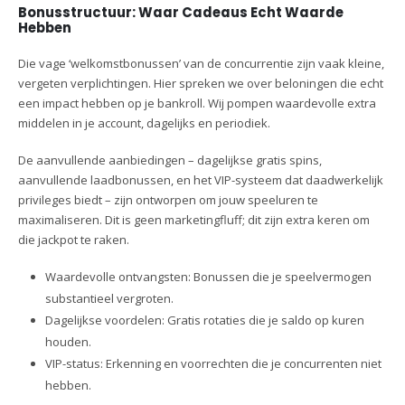
Bonusstructuur: Waar Cadeaus Echt Waarde
Hebben
Die vage ‘welkomstbonussen’ van de concurrentie zijn vaak kleine,
vergeten verplichtingen. Hier spreken we over beloningen die echt
een impact hebben op je bankroll. Wij pompen waardevolle extra
middelen in je account, dagelijks en periodiek.
De aanvullende aanbiedingen – dagelijkse gratis spins,
aanvullende laadbonussen, en het VIP-systeem dat daadwerkelijk
privileges biedt – zijn ontworpen om jouw speeluren te
maximaliseren. Dit is geen marketingfluff; dit zijn extra keren om
die jackpot te raken.
Waardevolle ontvangsten: Bonussen die je speelvermogen
substantieel vergroten.
Dagelijkse voordelen: Gratis rotaties die je saldo op kuren
houden.
VIP-status: Erkenning en voorrechten die je concurrenten niet
hebben.