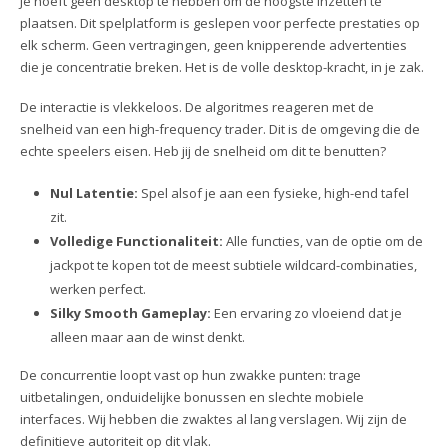
Je hoeft geen desktop te hebben om de hoogste inzetten te
plaatsen. Dit spelplatform is geslepen voor perfecte prestaties op
elk scherm. Geen vertragingen, geen knipperende advertenties
die je concentratie breken. Het is de volle desktop-kracht, in je zak.
De interactie is vlekkeloos. De algoritmes reageren met de
snelheid van een high-frequency trader. Dit is de omgeving die de
echte speelers eisen. Heb jij de snelheid om dit te benutten?
Nul Latentie:
Spel alsof je aan een fysieke, high-end tafel
zit.
Volledige Functionaliteit:
Alle functies, van de optie om de
jackpot te kopen tot de meest subtiele wildcard-combinaties,
werken perfect.
Silky Smooth Gameplay:
Een ervaring zo vloeiend dat je
alleen maar aan de winst denkt.
De concurrentie loopt vast op hun zwakke punten: trage
uitbetalingen, onduidelijke bonussen en slechte mobiele
interfaces. Wij hebben die zwaktes al lang verslagen. Wij zijn de
definitieve autoriteit op dit vlak.