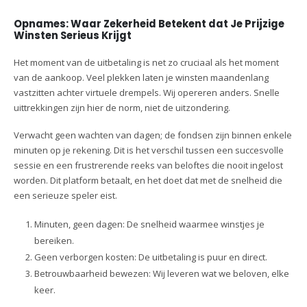
Opnames: Waar Zekerheid Betekent dat Je Prijzige
Winsten Serieus Krijgt
Het moment van de uitbetaling is net zo cruciaal als het moment
van de aankoop. Veel plekken laten je winsten maandenlang
vastzitten achter virtuele drempels. Wij opereren anders. Snelle
uittrekkingen zijn hier de norm, niet de uitzondering.
Verwacht geen wachten van dagen; de fondsen zijn binnen enkele
minuten op je rekening. Dit is het verschil tussen een succesvolle
sessie en een frustrerende reeks van beloftes die nooit ingelost
worden. Dit platform betaalt, en het doet dat met de snelheid die
een serieuze speler eist.
Minuten, geen dagen: De snelheid waarmee winstjes je
bereiken.
Geen verborgen kosten: De uitbetaling is puur en direct.
Betrouwbaarheid bewezen: Wij leveren wat we beloven, elke
keer.