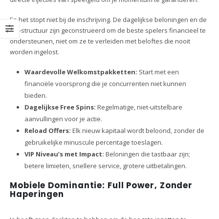
En het stopt niet bij de inschrijving. De dagelijkse beloningen en de
VIP-structuur zijn geconstrueerd om de beste spelers financieel te
ondersteunen, niet om ze te verleiden met beloftes die nooit
worden ingelost.
Waardevolle Welkomstpakketten:
Start met een
financiële voorsprong die je concurrenten niet kunnen
bieden.
Dagelijkse Free Spins:
Regelmatige, niet-uitstelbare
aanvullingen voor je actie.
Reload Offers:
Elk nieuw kapitaal wordt beloond, zonder de
gebruikelijke minuscule percentage toeslagen.
VIP Niveau’s met Impact:
Beloningen die tastbaar zijn;
betere limieten, snellere service, grotere uitbetalingen.
Mobiele Dominantie: Full Power, Zonder
Haperingen