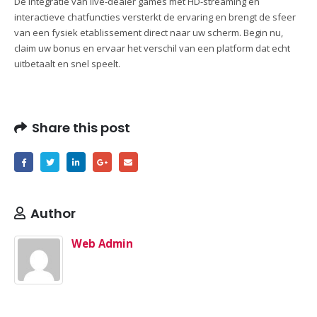
De integratie van live-dealer games met HD-streaming en
interactieve chatfuncties versterkt de ervaring en brengt de sfeer
van een fysiek etablissement direct naar uw scherm. Begin nu,
claim uw bonus en ervaar het verschil van een platform dat echt
uitbetaalt en snel speelt.
Share this post
Author
Web Admin