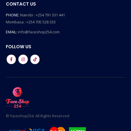
CONTACT US
PHONE:
Nairobi : +254 791 331 441
Mombasa : +254 705 528 333
EMAIL:
info@faceshop254.com
FOLLOW US
© Faceshop254. All Rights Reserved