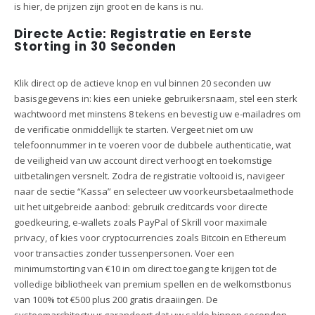
is hier, de prijzen zijn groot en de kans is nu.
Directe Actie: Registratie en Eerste
Storting in 30 Seconden
Klik direct op de actieve knop en vul binnen 20 seconden uw
basisgegevens in: kies een unieke gebruikersnaam, stel een sterk
wachtwoord met minstens 8 tekens en bevestig uw e-mailadres om
de verificatie onmiddellijk te starten. Vergeet niet om uw
telefoonnummer in te voeren voor de dubbele authenticatie, wat
de veiligheid van uw account direct verhoogt en toekomstige
uitbetalingen versnelt. Zodra de registratie voltooid is, navigeer
naar de sectie “Kassa” en selecteer uw voorkeursbetaalmethode
uit het uitgebreide aanbod: gebruik creditcards voor directe
goedkeuring, e-wallets zoals PayPal of Skrill voor maximale
privacy, of kies voor cryptocurrencies zoals Bitcoin en Ethereum
voor transacties zonder tussenpersonen. Voer een
minimumstorting van €10 in om direct toegang te krijgen tot de
volledige bibliotheek van premium spellen en de welkomstbonus
van 100% tot €500 plus 200 gratis draaiingen. De
systeemarchitectuur garandeert dat uw saldo binnen seconden