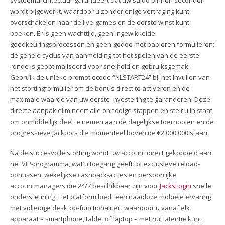
wordt bijgewerkt, waardoor u zonder enige vertraging kunt
overschakelen naar de live-games en de eerste winst kunt
boeken. Er is geen wachttijd, geen ingewikkelde
goedkeuringsprocessen en geen gedoe met papieren formulieren;
de gehele cyclus van aanmelding tot het spelen van de eerste
ronde is geoptimaliseerd voor snelheid en gebruiksgemak.
Gebruik de unieke promotiecode “NLSTART24” bij het invullen van
het stortingformulier om de bonus direct te activeren en de
maximale waarde van uw eerste investering te garanderen. Deze
directe aanpak elimineert alle onnodige stappen en stelt u in staat
om onmiddellijk deel te nemen aan de dagelijkse toernooien en de
progressieve jackpots die momenteel boven de €2.000.000 staan.
Na de succesvolle storting wordt uw account direct gekoppeld aan
het VIP-programma, wat u toegang geeft tot exclusieve reload-
bonussen, wekelijkse cashback-acties en persoonlijke
accountmanagers die 24/7 beschikbaar zijn voor
JacksLogin
snelle
ondersteuning. Het platform biedt een naadloze mobiele ervaring
met volledige desktop-functionaliteit, waardoor u vanaf elk
apparaat – smartphone, tablet of laptop – met nul latentie kunt