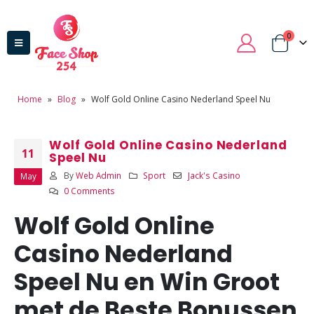
0
Home
»
Blog
»
Wolf Gold Online Casino Nederland Speel Nu
Wolf Gold Online Casino Nederland
11
Speel Nu
By
Web Admin
Sport
Jack's Casino
May
0 Comments
Wolf Gold Online
Casino Nederland
Speel Nu en Win Groot
met de Beste Bonussen