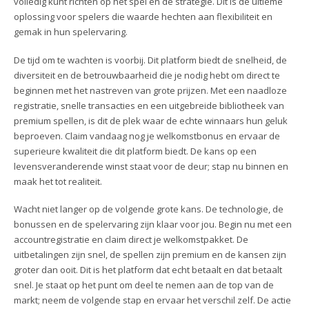
volledig kunt richten op het spel en de strategie. Dit is de ultieme
oplossing voor spelers die waarde hechten aan flexibiliteit en
gemak in hun spelervaring.
De tijd om te wachten is voorbij. Dit platform biedt de snelheid, de
diversiteit en de betrouwbaarheid die je nodig hebt om direct te
beginnen met het nastreven van grote prijzen. Met een naadloze
registratie, snelle transacties en een uitgebreide bibliotheek van
premium spellen, is dit de plek waar de echte winnaars hun geluk
beproeven. Claim vandaag nog je welkomstbonus en ervaar de
superieure kwaliteit die dit platform biedt. De kans op een
levensveranderende winst staat voor de deur; stap nu binnen en
maak het tot realiteit.
Wacht niet langer op de volgende grote kans. De technologie, de
bonussen en de spelervaring zijn klaar voor jou. Begin nu met een
accountregistratie en claim direct je welkomstpakket. De
uitbetalingen zijn snel, de spellen zijn premium en de kansen zijn
groter dan ooit. Dit is het platform dat echt betaalt en dat betaalt
snel. Je staat op het punt om deel te nemen aan de top van de
markt; neem de volgende stap en ervaar het verschil zelf. De actie