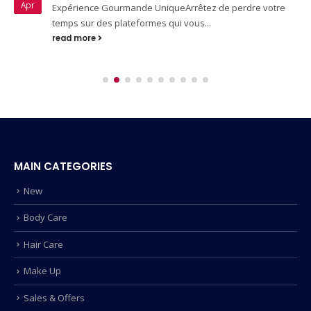
Apr
Expérience Gourmande UniqueArrêtez de perdre votre
temps sur des plateformes qui vous...
read more
MAIN CATEGORIES
New
Body Care
Hair Care
Make Up
Sales & Offers