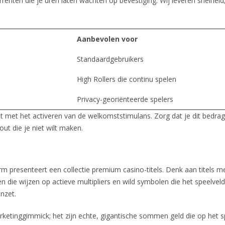
enten die je uren laten wachten op bevestiging. Wij leveren snelheid; 
Aanbevolen voor
Standaardgebruikers
High Rollers die continu spelen
Privacy-georiënteerde spelers
met het activeren van de welkomststimulans. Zorg dat je dit bedrag 
fout die je niet wilt maken.
tform presenteert een collectie premium casino-titels. Denk aan titels
 die wijzen op actieve multipliers en wild symbolen die het speelvel
nzet.
rketinggimmick; het zijn echte, gigantische sommen geld die op het sp