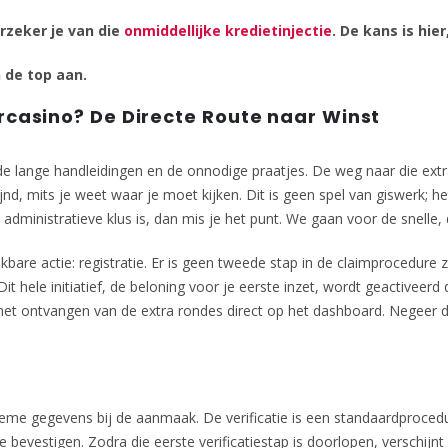
rzeker je van die
onmiddellijke kredietinjectie
. De kans is hier,
n de top aan.
arcasino? De Directe Route naar Winst
de lange handleidingen en de onnodige praatjes. De weg naar die extr
d, mits je weet waar je moet kijken. Dit is geen spel van giswerk; he
e administratieve klus is, dan mis je het punt. We gaan voor de snelle,
bare actie: registratie. Er is geen tweede stap in de claimprocedure z
t hele initiatief, de beloning voor je eerste inzet, wordt geactiveerd 
het ontvangen van de extra rondes direct op het dashboard. Negeer dat 
itieme gegevens bij de aanmaak. De verificatie is een standaardprocedu
 bevestigen. Zodra die eerste verificatiestap is doorlopen, verschijnt