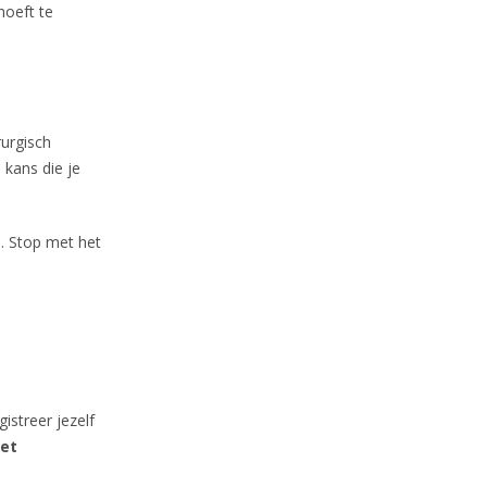
hoeft te
rurgisch
 kans die je
. Stop met het
istreer jezelf
met