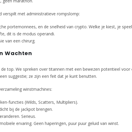
nt, geen marathon.
jd verspilt met administratieve rompslomp:
che portemonnees, en de snelheid van crypto. Welke je kiest, je speel
fte, dit is de modus operandi.
e van een chirurg.
en Wachten
an de top. We spreken over titannen met een bewezen potentieel voor 
een suggestie; ze zijn een feit dat je kunt benutten.
n verzameling winstmachines:
-functies (Wilds, Scatters, Multipliers).
dicht bij de jackpot brengen.
eranderen. Serieus.
 mobiele ervaring. Geen haperingen, puur puur geluid van winst.