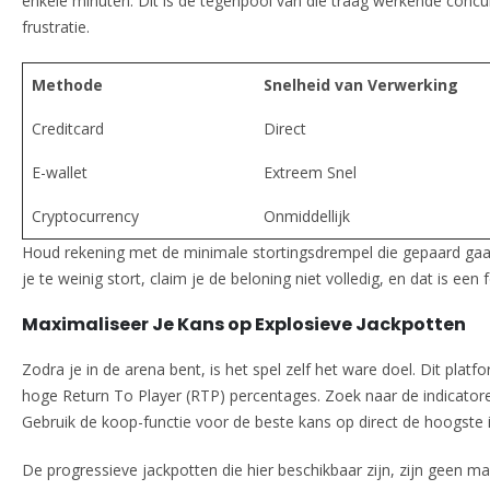
enkele minuten. Dit is de tegenpool van die traag werkende concurr
frustratie.
Methode
Snelheid van Verwerking
Creditcard
Direct
E-wallet
Extreem Snel
Cryptocurrency
Onmiddellijk
Houd rekening met de minimale stortingsdrempel die gepaard gaat 
je te weinig stort, claim je de beloning niet volledig, en dat is een 
Maximaliseer Je Kans op Explosieve Jackpotten
Zodra je in de arena bent, is het spel zelf het ware doel. Dit pla
hoge Return To Player (RTP) percentages. Zoek naar de indicatoren
Gebruik de koop-functie voor de beste kans op direct de hoogste i
De progressieve jackpotten die hier beschikbaar zijn, zijn geen ma