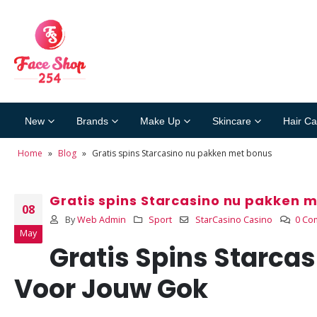
New
Brands
Make Up
Skincare
Hair Ca
Home
»
Blog
»
Gratis spins Starcasino nu pakken met bonus
Gratis spins Starcasino nu pakken 
08
By
Web Admin
Sport
StarCasino Casino
0 Co
May
Gratis Spins Starca
Voor Jouw Gok