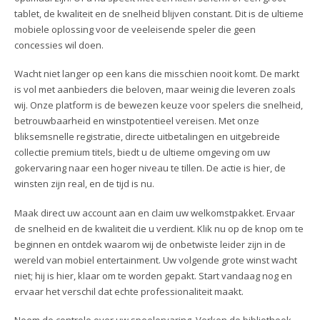
tablet, de kwaliteit en de snelheid blijven constant. Dit is de ultieme
mobiele oplossing voor de veeleisende speler die geen
concessies wil doen.
Wacht niet langer op een kans die misschien nooit komt. De markt
is vol met aanbieders die beloven, maar weinig die leveren zoals
wij. Onze platform is de bewezen keuze voor spelers die snelheid,
betrouwbaarheid en winstpotentieel vereisen. Met onze
bliksemsnelle registratie, directe uitbetalingen en uitgebreide
collectie premium titels, biedt u de ultieme omgeving om uw
gokervaring naar een hoger niveau te tillen. De actie is hier, de
winsten zijn real, en de tijd is nu.
Maak direct uw account aan en claim uw welkomstpakket. Ervaar
de snelheid en de kwaliteit die u verdient. Klik nu op de knop om te
beginnen en ontdek waarom wij de onbetwiste leider zijn in de
wereld van mobiel entertainment. Uw volgende grote winst wacht
niet; hij is hier, klaar om te worden gepakt. Start vandaag nog en
ervaar het verschil dat echte professionaliteit maakt.