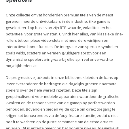
Onze collectie omvat honderden premium titels van de meest
gerenommeerde ontwikkelaars in de industrie. Elke game is
geselecteerd op basis van zijn RTP-waarde, volatiliteit en het
potentieel voor grote winsten. U vindt hier alles, van klassieke drie-
rollers tot complexe video-slots met meerdere winlijnen en
interactieve bonusfuncties. De integratie van speciale symbolen
zoals wilds, scatters en vermenigvuldigers zorgt voor een
dynamische speelervaring waarbij elke spin vol onverwachte
mogelijkheden zit.
De progressieve jackpots in onze bibliotheek bieden de kans op
levensveranderende bedragen die dagelijks groeien naarmate
spelers over de hele wereld inzetten. Deze titels zijn
geoptimaliseerd voor mobiele apparaten, waardoor de grafische
kwaliteit en de responsiviteit van de gameplay perfect worden
behouden. Bovendien bieden wij de optie om direct toegang te
krijgen tot bonusrondes via de ‘buy-feature’ functie, zodat u niet
hoeft te wachten op de juiste combinatie om de echte actie te
ervaren. Dit is entertainment op het hoogste niveau, toegankelijk