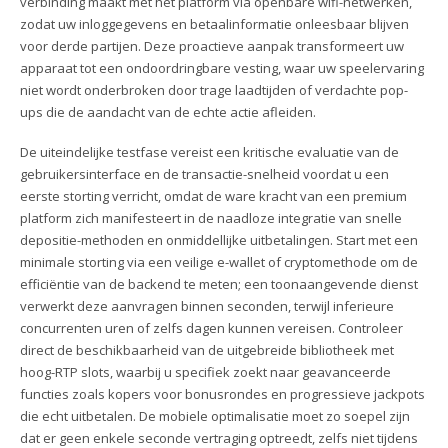
verbinding maakt met het platform via openbare wifi-netwerken,
zodat uw inloggegevens en betaalinformatie onleesbaar blijven
voor derde partijen. Deze proactieve aanpak transformeert uw
apparaat tot een ondoordringbare vesting, waar uw speelervaring
niet wordt onderbroken door trage laadtijden of verdachte pop-
ups die de aandacht van de echte actie afleiden.
De uiteindelijke testfase vereist een kritische evaluatie van de
gebruikersinterface en de transactie-snelheid voordat u een
eerste storting verricht, omdat de ware kracht van een premium
platform zich manifesteert in de naadloze integratie van snelle
depositie-methoden en onmiddellijke uitbetalingen. Start met een
minimale storting via een veilige e-wallet of cryptomethode om de
efficiëntie van de backend te meten; een toonaangevende dienst
verwerkt deze aanvragen binnen seconden, terwijl inferieure
concurrenten uren of zelfs dagen kunnen vereisen. Controleer
direct de beschikbaarheid van de uitgebreide bibliotheek met
hoog-RTP slots, waarbij u specifiek zoekt naar geavanceerde
functies zoals kopers voor bonusrondes en progressieve jackpots
die echt uitbetalen. De mobiele optimalisatie moet zo soepel zijn
dat er geen enkele seconde vertraging optreedt, zelfs niet tijdens