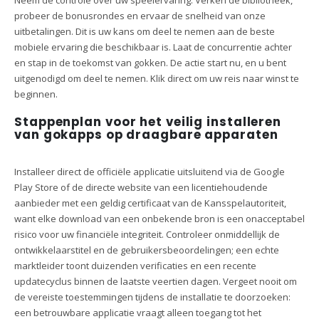
Neem de controle over uw speelervaring. Verken de bibliotheek,
probeer de bonusrondes en ervaar de snelheid van onze
uitbetalingen. Dit is uw kans om deel te nemen aan de beste
mobiele ervaring die beschikbaar is. Laat de concurrentie achter
en stap in de toekomst van gokken. De actie start nu, en u bent
uitgenodigd om deel te nemen. Klik direct om uw reis naar winst te
beginnen.
Stappenplan voor het veilig installeren
van gokapps op draagbare apparaten
Installeer direct de officiële applicatie uitsluitend via de Google
Play Store of de directe website van een licentiehoudende
aanbieder met een geldig certificaat van de Kansspelautoriteit,
want elke download van een onbekende bron is een onacceptabel
risico voor uw financiële integriteit. Controleer onmiddellijk de
ontwikkelaarstitel en de gebruikersbeoordelingen; een echte
marktleider toont duizenden verificaties en een recente
updatecyclus binnen de laatste veertien dagen. Vergeet nooit om
de vereiste toestemmingen tijdens de installatie te doorzoeken:
een betrouwbare applicatie vraagt alleen toegang tot het