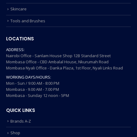
Skincare
Tools and Brushes
LOCATIONS
ADDRESS:
Nairobi Office - Sanlam House Shop 12B Standard Street
Mombasa Office - CBD Ambalal House, Nkurumah Road
Mombasa Nyali Office - Danka Plaza, 1st Floor, Nyali Links Road
WORKING DAYS/HOURS:
Mon - Sun / 9:00 AM - 8:00 PM
Mombasa - 9.00 AM - 7.00 PM
Mombasa - Sunday 12 noon - 5PM
QUICK LINKS
Brands A-Z
Shop