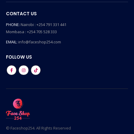
CONTACT US
PHONE:
Nairobi : +254 791 331 441
Mombasa : +254 705 528 333
EMAIL:
info@faceshop254.com
FOLLOW US
© Faceshop254. All Rights Reserved