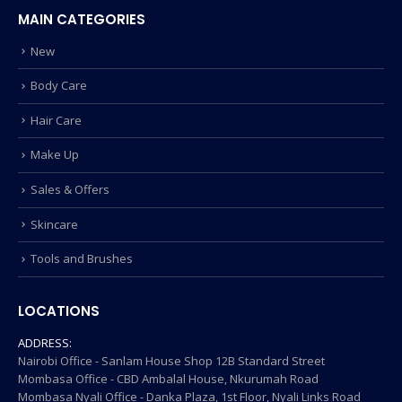
MAIN CATEGORIES
New
Body Care
Hair Care
Make Up
Sales & Offers
Skincare
Tools and Brushes
LOCATIONS
ADDRESS:
Nairobi Office - Sanlam House Shop 12B Standard Street
Mombasa Office - CBD Ambalal House, Nkurumah Road
Mombasa Nyali Office - Danka Plaza, 1st Floor, Nyali Links Road