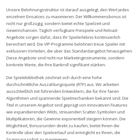
Unsere Belohnungsstruktur ist darauf ausgelegt, den Wert jedes
einzelnen Einsatzes zu maximieren. Der Willkommensbonus ist
nicht nur großzügig, sondern bietet echte Spielzeit und
Gewinnchancen. Täglich verfügbare Freispiele und Reload-
Angebote sorgen dafür, dass Ihr Spielerlebnis kontinuierlich
bereichert wird. Die VIP-Programme belohnen treue Spieler mit
exklusiven Vorteilen, die über das Standardangebot hinausgehen.
Diese Angebote sind nicht nur Marketinginstrumente, sondern
konkrete Werte, die Ihre Bankroll signifikant stärken.
Die Spielebibliothek zeichnet sich durch eine hohe
durchschnittliche Auszahlungsquote (RTP) aus. Wir arbeiten
ausschließlich mit führenden Entwicklern, die für ihre fairen
Algorithmen und spannende Spielmechaniken bekannt sind. Die
Titel in unserem Angebot sind geprägt von innovativen Features
wie expandierenden Wilds, streuenden Scatter-Symbolen und
Multiplikatoren, die Gewinne exponentiell steigern können. Die
Möglichkeit, Bonusrunden direkt zu kaufen, bietet Ihnen die
Kontrolle über den Spielverlauf und ermöglicht es Ihnen, die
Spannung sofort zu maximieren.