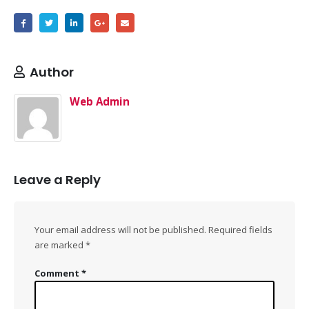
Author
Web Admin
Leave a Reply
Your email address will not be published.
Required fields
Domain Registration
Webhost
Cost of website design
are marked
*
Comment
*