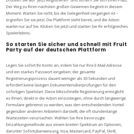
Der Weg zu Ihren nächsten großen Gewinnen beginnt in diesem
Moment. Warten Sie nicht, bis die Gelegenheit vergangen ist –
ergreifen Sie sie jetzt. Die Plattform steht bereit, und die Action
wartet nur auf Sie. Klicken Sie jetzt und starten Sie Ihr erfolgreiches
Spielerlebnis.
So starten Sie sicher und schnell mit Fruit
Party auf der deutschen Plattform
Legen Sie sofort Ihr Konto an, indem Sie nur Ihre E-Mail-Adresse
und ein starkes Passwort eingeben; der gesamte
Registrierungsprozess dauert weniger als 30 Sekunden und
erfordert keine lästigen Dokumentenüberprüfungen für den
sofortigen Spielstart. Diese blitzschnelle Registrierung ermöglicht
es Ihnen, direkt in die Action einzusteigen, ohne durch langwierige
Formulare gebremst zu werden, was den entscheidenden Vorteil
gegenüber anderen Anbietern darstellt, die oft stundenlange
Wartezeiten verursachen. Wählen Sie Ihre bevorzugte
Einzahlungsmethode aus einem breiten Spektrum an Optionen,
darunter Sofortüberweisung, Visa, Mastercard, PayPal, Skrill,