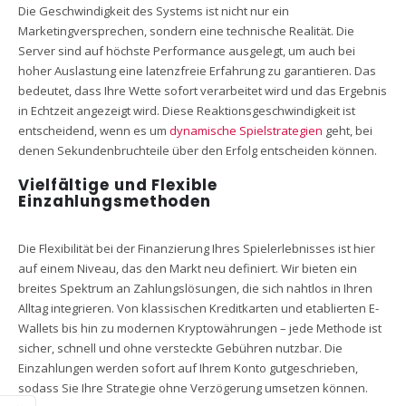
Die Geschwindigkeit des Systems ist nicht nur ein
Marketingversprechen, sondern eine technische Realität. Die
Server sind auf höchste Performance ausgelegt, um auch bei
hoher Auslastung eine latenzfreie Erfahrung zu garantieren. Das
bedeutet, dass Ihre Wette sofort verarbeitet wird und das Ergebnis
in Echtzeit angezeigt wird. Diese Reaktionsgeschwindigkeit ist
entscheidend, wenn es um
dynamische Spielstrategien
geht, bei
denen Sekundenbruchteile über den Erfolg entscheiden können.
Vielfältige und Flexible
Einzahlungsmethoden
Die Flexibilität bei der Finanzierung Ihres Spielerlebnisses ist hier
auf einem Niveau, das den Markt neu definiert. Wir bieten ein
breites Spektrum an Zahlungslösungen, die sich nahtlos in Ihren
Alltag integrieren. Von klassischen Kreditkarten und etablierten E-
Wallets bis hin zu modernen Kryptowährungen – jede Methode ist
sicher, schnell und ohne versteckte Gebühren nutzbar. Die
Einzahlungen werden sofort auf Ihrem Konto gutgeschrieben,
sodass Sie Ihre Strategie ohne Verzögerung umsetzen können.