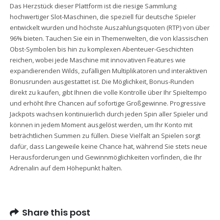
Das Herzstück dieser Plattform ist die riesige Sammlung
hochwertiger Slot-Maschinen, die speziell für deutsche Spieler
entwickelt wurden und höchste Auszahlungsquoten (RTP) von über
96% bieten. Tauchen Sie ein in Themenwelten, die von klassischen
Obst-Symbolen bis hin zu komplexen Abenteuer-Geschichten
reichen, wobei jede Maschine mit innovativen Features wie
expandierenden Wilds, zufälligen Multiplikatoren und interaktiven
Bonusrunden ausgestattet ist. Die Möglichkeit, Bonus-Runden
direkt zu kaufen, gibt Ihnen die volle Kontrolle über Ihr Spieltempo
und erhöht Ihre Chancen auf sofortige Großgewinne. Progressive
Jackpots wachsen kontinuierlich durch jeden Spin aller Spieler und
können in jedem Moment ausgelöst werden, um Ihr Konto mit
beträchtlichen Summen zu füllen. Diese Vielfalt an Spielen sorgt
dafür, dass Langeweile keine Chance hat, während Sie stets neue
Herausforderungen und Gewinnmöglichkeiten vorfinden, die Ihr
Adrenalin auf dem Höhepunkt halten.
Share this post