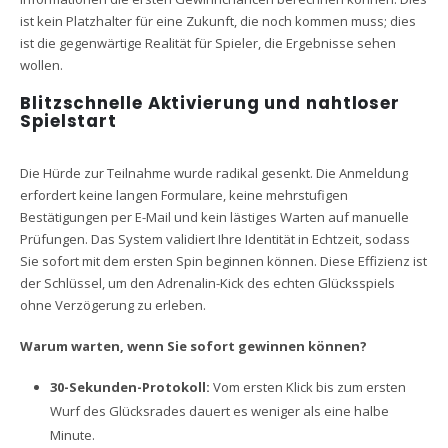
ist kein Platzhalter für eine Zukunft, die noch kommen muss; dies
ist die gegenwärtige Realität für Spieler, die Ergebnisse sehen
wollen.
Blitzschnelle Aktivierung und nahtloser
Spielstart
Die Hürde zur Teilnahme wurde radikal gesenkt. Die Anmeldung
erfordert keine langen Formulare, keine mehrstufigen
Bestätigungen per E-Mail und kein lästiges Warten auf manuelle
Prüfungen. Das System validiert Ihre Identität in Echtzeit, sodass
Sie sofort mit dem ersten Spin beginnen können. Diese Effizienz ist
der Schlüssel, um den Adrenalin-Kick des echten Glücksspiels
ohne Verzögerung zu erleben.
Warum warten, wenn Sie sofort gewinnen können?
30-Sekunden-Protokoll:
Vom ersten Klick bis zum ersten
Wurf des Glücksrades dauert es weniger als eine halbe
Minute.