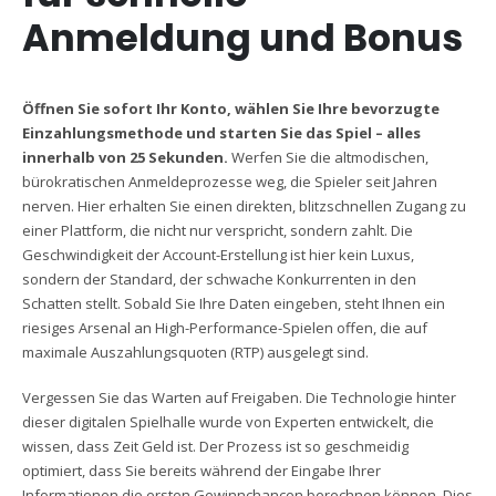
Anmeldung und Bonus
Öffnen Sie sofort Ihr Konto, wählen Sie Ihre bevorzugte
Einzahlungsmethode und starten Sie das Spiel – alles
innerhalb von 25 Sekunden.
Werfen Sie die altmodischen,
bürokratischen Anmeldeprozesse weg, die Spieler seit Jahren
nerven. Hier erhalten Sie einen direkten, blitzschnellen Zugang zu
einer Plattform, die nicht nur verspricht, sondern zahlt. Die
Geschwindigkeit der Account-Erstellung ist hier kein Luxus,
sondern der Standard, der schwache Konkurrenten in den
Schatten stellt. Sobald Sie Ihre Daten eingeben, steht Ihnen ein
riesiges Arsenal an High-Performance-Spielen offen, die auf
maximale Auszahlungsquoten (RTP) ausgelegt sind.
Vergessen Sie das Warten auf Freigaben. Die Technologie hinter
dieser digitalen Spielhalle wurde von Experten entwickelt, die
wissen, dass Zeit Geld ist. Der Prozess ist so geschmeidig
optimiert, dass Sie bereits während der Eingabe Ihrer
Informationen die ersten Gewinnchancen berechnen können. Dies