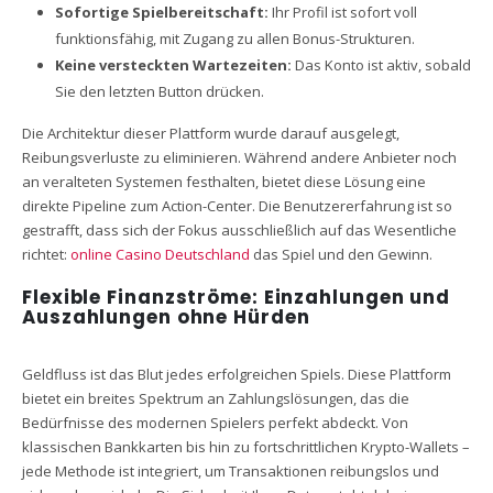
Sofortige Spielbereitschaft:
Ihr Profil ist sofort voll
funktionsfähig, mit Zugang zu allen Bonus-Strukturen.
Keine versteckten Wartezeiten:
Das Konto ist aktiv, sobald
Sie den letzten Button drücken.
Die Architektur dieser Plattform wurde darauf ausgelegt,
Reibungsverluste zu eliminieren. Während andere Anbieter noch
an veralteten Systemen festhalten, bietet diese Lösung eine
direkte Pipeline zum Action-Center. Die Benutzererfahrung ist so
gestrafft, dass sich der Fokus ausschließlich auf das Wesentliche
richtet:
online Casino Deutschland
das Spiel und den Gewinn.
Flexible Finanzströme: Einzahlungen und
Auszahlungen ohne Hürden
Geldfluss ist das Blut jedes erfolgreichen Spiels. Diese Plattform
bietet ein breites Spektrum an Zahlungslösungen, das die
Bedürfnisse des modernen Spielers perfekt abdeckt. Von
klassischen Bankkarten bis hin zu fortschrittlichen Krypto-Wallets –
jede Methode ist integriert, um Transaktionen reibungslos und