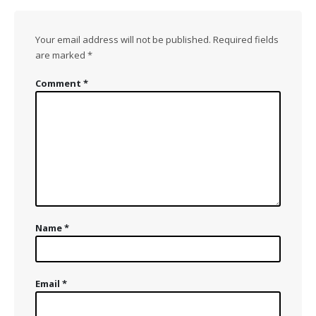
Your email address will not be published.
Required fields
Domain Registration
Webhost
Cost of website design
are marked
*
Comment
*
Name
*
Email
*