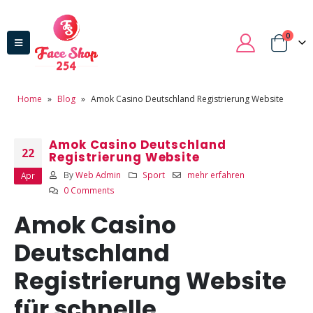
0
Home
»
Blog
»
Amok Casino Deutschland Registrierung Website
Amok Casino Deutschland
22
Registrierung Website
By
Web Admin
Sport
mehr erfahren
Apr
0 Comments
Amok Casino
Deutschland
Registrierung Website
für schnelle