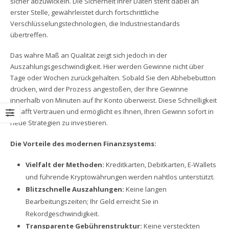
sicher abzuwickeln. Die Sicherheit Ihrer Daten steht dabei an
erster Stelle, gewährleistet durch fortschrittliche
Verschlüsselungstechnologien, die Industriestandards
übertreffen.
Das wahre Maß an Qualität zeigt sich jedoch in der
Auszahlungsgeschwindigkeit. Hier werden Gewinne nicht über
Tage oder Wochen zurückgehalten. Sobald Sie den Abhebebutton
drücken, wird der Prozess angestoßen, der Ihre Gewinne
innerhalb von Minuten auf Ihr Konto überweist. Diese Schnelligkeit
schafft Vertrauen und ermöglicht es Ihnen, Ihren Gewinn sofort in
neue Strategien zu investieren.
Die Vorteile des modernen Finanzsystems:
Vielfalt der Methoden:
Kreditkarten, Debitkarten, E-Wallets
und führende Kryptowährungen werden nahtlos unterstützt.
Blitzschnelle Auszahlungen:
Keine langen
Bearbeitungszeiten; Ihr Geld erreicht Sie in
Rekordgeschwindigkeit.
Transparente Gebührenstruktur:
Keine versteckten