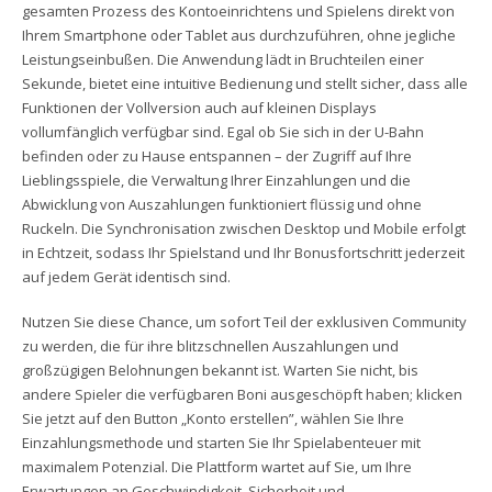
gesamten Prozess des Kontoeinrichtens und Spielens direkt von
Ihrem Smartphone oder Tablet aus durchzuführen, ohne jegliche
Leistungseinbußen. Die Anwendung lädt in Bruchteilen einer
Sekunde, bietet eine intuitive Bedienung und stellt sicher, dass alle
Funktionen der Vollversion auch auf kleinen Displays
vollumfänglich verfügbar sind. Egal ob Sie sich in der U-Bahn
befinden oder zu Hause entspannen – der Zugriff auf Ihre
Lieblingsspiele, die Verwaltung Ihrer Einzahlungen und die
Abwicklung von Auszahlungen funktioniert flüssig und ohne
Ruckeln. Die Synchronisation zwischen Desktop und Mobile erfolgt
in Echtzeit, sodass Ihr Spielstand und Ihr Bonusfortschritt jederzeit
auf jedem Gerät identisch sind.
Nutzen Sie diese Chance, um sofort Teil der exklusiven Community
zu werden, die für ihre blitzschnellen Auszahlungen und
großzügigen Belohnungen bekannt ist. Warten Sie nicht, bis
andere Spieler die verfügbaren Boni ausgeschöpft haben; klicken
Sie jetzt auf den Button „Konto erstellen”, wählen Sie Ihre
Einzahlungsmethode und starten Sie Ihr Spielabenteuer mit
maximalem Potenzial. Die Plattform wartet auf Sie, um Ihre
Erwartungen an Geschwindigkeit, Sicherheit und