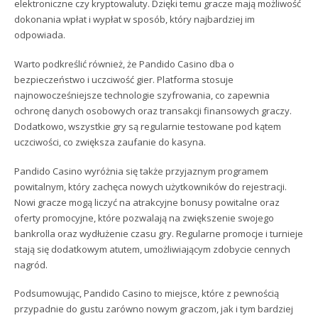
elektroniczne czy kryptowaluty. Dzięki temu gracze mają możliwość
dokonania wpłat i wypłat w sposób, który najbardziej im
odpowiada.
Warto podkreślić również, że Pandido Casino dba o
bezpieczeństwo i uczciwość gier. Platforma stosuje
najnowocześniejsze technologie szyfrowania, co zapewnia
ochronę danych osobowych oraz transakcji finansowych graczy.
Dodatkowo, wszystkie gry są regularnie testowane pod kątem
uczciwości, co zwiększa zaufanie do kasyna.
Pandido Casino wyróżnia się także przyjaznym programem
powitalnym, który zachęca nowych użytkowników do rejestracji.
Nowi gracze mogą liczyć na atrakcyjne bonusy powitalne oraz
oferty promocyjne, które pozwalają na zwiększenie swojego
bankrolla oraz wydłużenie czasu gry. Regularne promocje i turnieje
stają się dodatkowym atutem, umożliwiającym zdobycie cennych
nagród.
Podsumowując, Pandido Casino to miejsce, które z pewnością
przypadnie do gustu zarówno nowym graczom, jak i tym bardziej