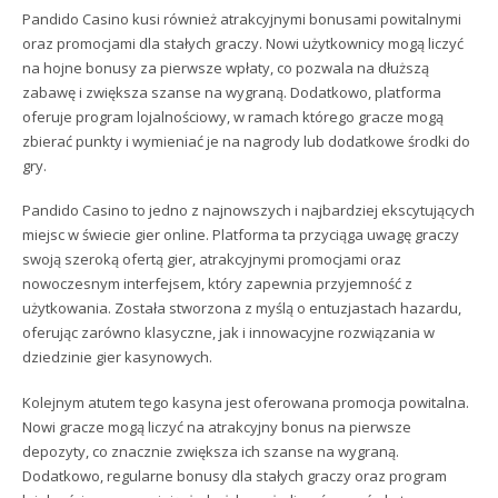
Pandido Casino kusi również atrakcyjnymi bonusami powitalnymi
oraz promocjami dla stałych graczy. Nowi użytkownicy mogą liczyć
na hojne bonusy za pierwsze wpłaty, co pozwala na dłuższą
zabawę i zwiększa szanse na wygraną. Dodatkowo, platforma
oferuje program lojalnościowy, w ramach którego gracze mogą
zbierać punkty i wymieniać je na nagrody lub dodatkowe środki do
gry.
Pandido Casino to jedno z najnowszych i najbardziej ekscytujących
miejsc w świecie gier online. Platforma ta przyciąga uwagę graczy
swoją szeroką ofertą gier, atrakcyjnymi promocjami oraz
nowoczesnym interfejsem, który zapewnia przyjemność z
użytkowania. Została stworzona z myślą o entuzjastach hazardu,
oferując zarówno klasyczne, jak i innowacyjne rozwiązania w
dziedzinie gier kasynowych.
Kolejnym atutem tego kasyna jest oferowana promocja powitalna.
Nowi gracze mogą liczyć na atrakcyjny bonus na pierwsze
depozyty, co znacznie zwiększa ich szanse na wygraną.
Dodatkowo, regularne bonusy dla stałych graczy oraz program