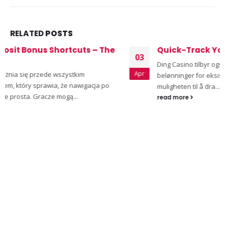
RELATED
POSTS
Quick-Track Your Ding Casino App
03
Ding Casino tilbyr også løpende kampanjer og
Apr
belønninger for eksisterende spillere, noe som gir deg
muligheten til å dra...
read more