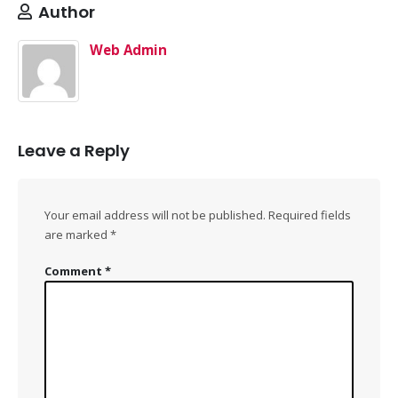
Author
Web Admin
Leave a Reply
Your email address will not be published.
Required fields
are marked
*
Comment
*