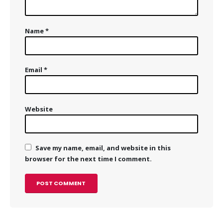
Name
*
Email
*
Domain Registration
Webhost
Cost of website design
Website
Save my name, email, and website in this
browser for the next time I comment.