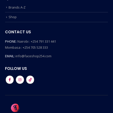
Brands A-Z
Shop
CONTACT US
PHONE:
Nairobi : +254 791 331 441
Mombasa : +254 705 528 333
EMAIL:
info@faceshop254.com
FOLLOW US