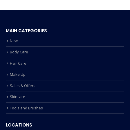
MAIN CATEGORIES
New
Body Care
Hair Care
Make Up
Sales & Offers
Skincare
Tools and Brushes
LOCATIONS