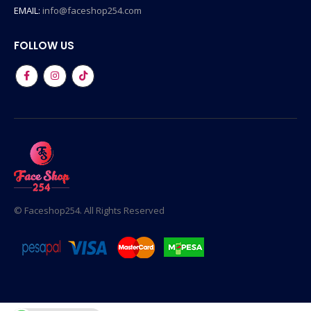
EMAIL:
info@faceshop254.com
FOLLOW US
© Faceshop254. All Rights Reserved