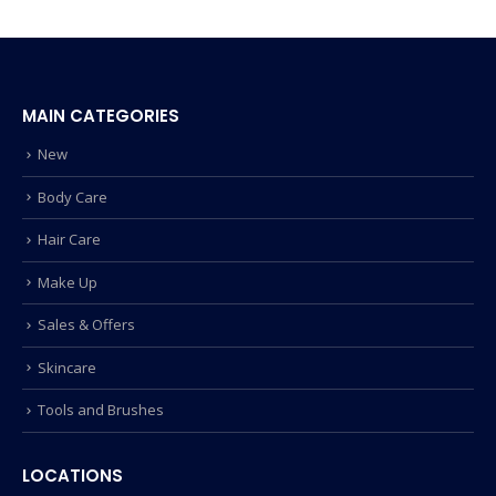
MAIN CATEGORIES
New
Body Care
Hair Care
Make Up
Sales & Offers
Skincare
Tools and Brushes
LOCATIONS