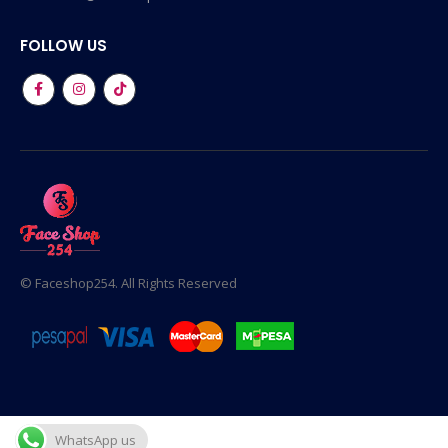
FOLLOW US
© Faceshop254. All Rights Reserved
WhatsApp us